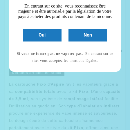
En entrant sur ce site, vous reconnaissez être
majeur.e et être autorisé.e par la législation de votre
pays à acheter des produits contenant de la nicotine.
Oui
Non
Cartouche Pixo - Aspire
(Par 2)
Si vous ne fumez pas, ne vapotez pas.
En entrant sur ce
7,80 €
TTC
site, vous acceptez les mentions légales.
Derniers articles en stock
La
cartouche Pixo
d'
Aspire
ravit les vapoteurs grâce à
sa
compatibilité totale
avec le kit
Pixo
. D'une
capacité
de 3,5 ml
, son système de
remplissage latéral
facilite
l'utilisation au quotidien. Son
type d'inhalation indirect
procure une expérience de vape intense et savoureuse.
Le design épuré de cette cartouche s'harmonise
parfaitement avec le style du kit
Pixo
, offrant ainsi une