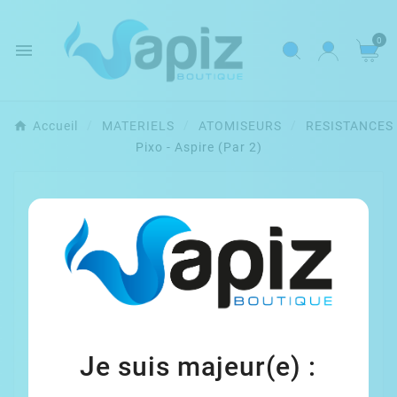
0

Accueil
MATERIELS
ATOMISEURS
RESISTANCES
Pixo - Aspire (Par 2)
Je suis majeur(e) :