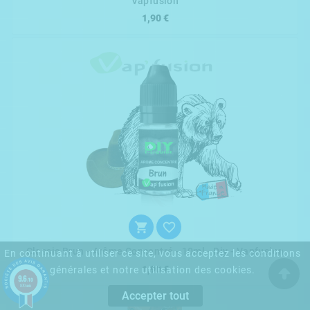
Vapfusion
1,90 €


Classic Brun - Arôme Concentré - 10ml - Diy - Vapfusion
En continuant à utiliser ce site, vous acceptez les conditions
1,90 €
générales et notre utilisation des cookies.
9.6
/10
870 avis
Accepter tout