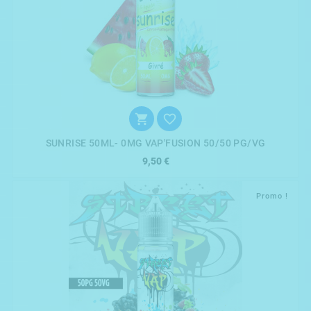


SUNRISE 50ML- 0MG VAP'FUSION 50/50 PG/VG
9,50 €
Promo !