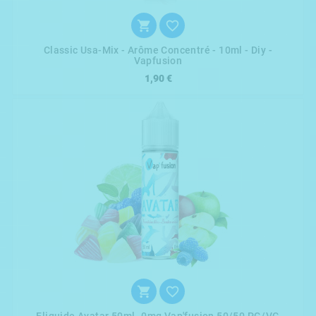


Classic Usa-Mix - Arôme Concentré - 10ml - Diy -
Vapfusion
1,90 €

