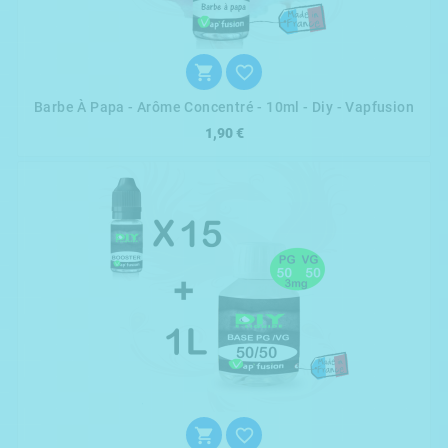


Barbe À Papa - Arôme Concentré - 10ml - Diy - Vapfusion
1,90 €

