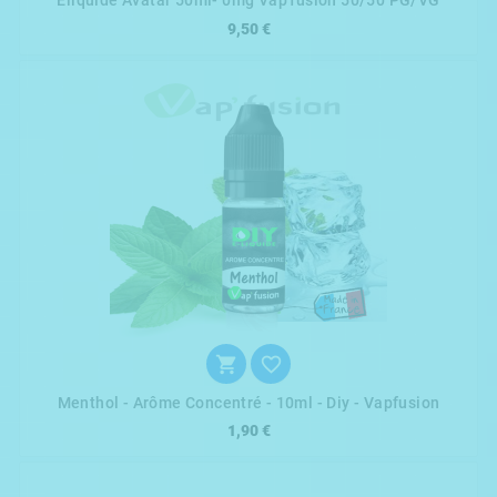
Eliquide Avatar 50ml- 0mg Vap'fusion 50/50 PG/VG
9,50 €


Menthol - Arôme Concentré - 10ml - Diy - Vapfusion
1,90 €