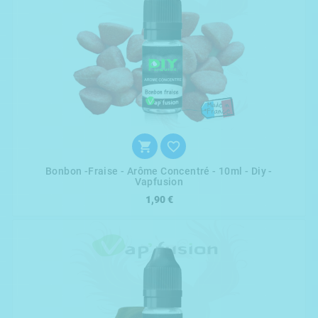


Bonbon -fraise - Arôme Concentré - 10ml - Diy -
Vapfusion
1,90 €