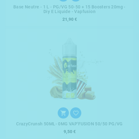
Base Neutre - 1 L - PG/VG 50-50 + 15 Boosters 20mg -
Diy E Liquide - Vapfusion
21,90 €


CrazyCrunsh 50ML- 0MG VAP'FUSION 50/50 PG/VG
9,50 €