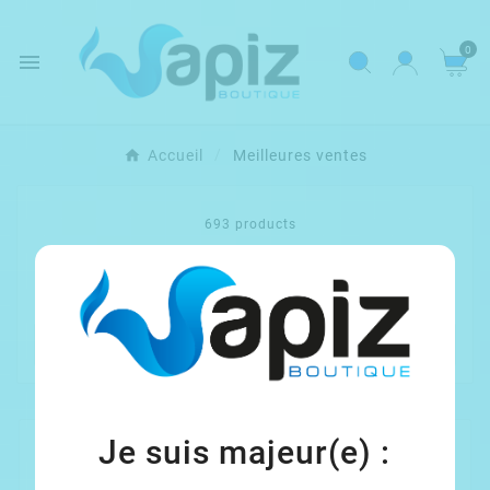
0

Accueil
Meilleures ventes
693 products

Ventes, ordre décroissant
Je suis majeur(e) :