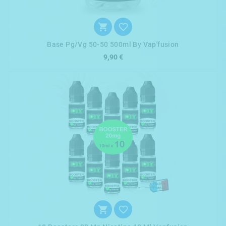


Base Pg/vg 50-50 500ml By Vap'fusion
9,90 €

