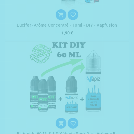


Lucifer -arôme Concentré - 10ml - DIY - Vapfusion
1,90 €


E Liquide 60 Ml Kit DIY Vapiz Pack Diy - Arômes Et