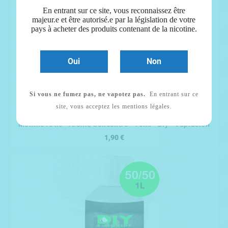
En entrant sur ce site, vous reconnaissez être
majeur.e et être autorisé.e par la législation de votre
pays à acheter des produits contenant de la nicotine.
Oui
Non
Si vous ne fumez pas, ne vapotez pas.
En entrant sur ce


site, vous acceptez les mentions légales.
Menthe Artic - Arôme Concentré - 10ml - Diy - Vapfusion
1,90 €