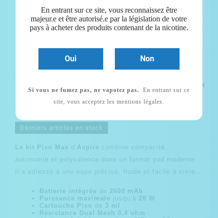
En entrant sur ce site, vous reconnaissez être
majeur.e et être autorisé.e par la législation de votre
pays à acheter des produits contenant de la nicotine.
Oui
Non
Full Kit Pixo Max -
Aspire-28w, Réservoir 3
Ml
Si vous ne fumez pas, ne vapotez pas.
En entrant sur ce
32,90 €
site, vous acceptez les mentions légales.
TTC
Derniers articles en stock
Le kit Pixo Max
d’
Aspire
combine compacité,
autonomie et polyvalence dans un format pod moderne.
.
Il s’adresse à une vape précise, fluide et facile à vivre.
Batterie intégrée
de
2600 mAh
Puissance maximale
jusqu’à
28 W
Cartouche Pixo
de
3 ml
Résistance Dual Mesh 0,4 ohm