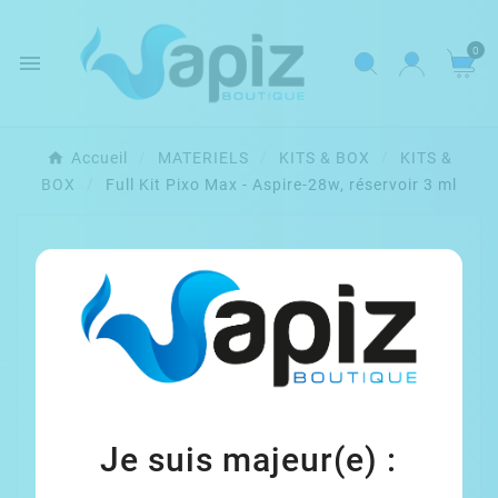
0

Accueil
MATERIELS
KITS & BOX
KITS &
BOX
Full Kit Pixo Max - Aspire-28w, réservoir 3 ml
Je suis majeur(e) :