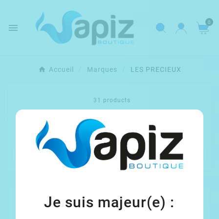
0

Accueil
Marques
LES PRECIEUX
31 products

Pertinence
Je suis majeur(e) :