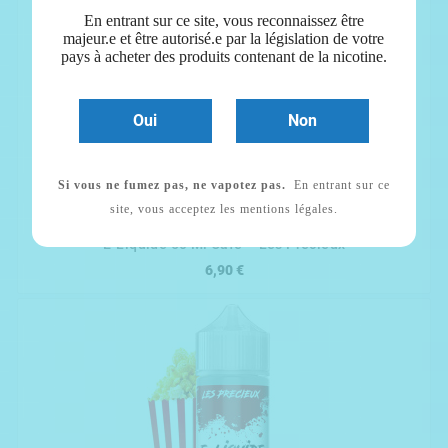
En entrant sur ce site, vous reconnaissez être
majeur.e et être autorisé.e par la législation de votre
pays à acheter des produits contenant de la nicotine.
Oui
Non
Si vous ne fumez pas, ne vapotez pas.
En entrant sur ce


site, vous acceptez les mentions légales.
E-Liquide 50 Ml Café – Les Précieux
6,90 €