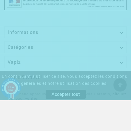

Informations

Catégories

Vapiz
En continuant à utiliser ce site, vous acceptez les conditions

Votre Compte
générales et notre utilisation des cookies.
9.6
/10
870 avis
Accepter tout
Marchand approuvé par la Société des Avis Garantis,
cliquez
ici pour vérifier
.
© 2010 - Vapiz. Tous Droits Réservés.