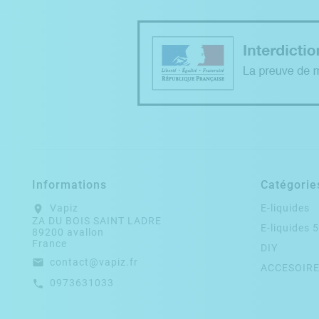
Informations
Catégorie
Vapiz
E-liquides
location_on
ZA DU BOIS SAINT LADRE
E-liquides 
89200 avallon
France
DIY
contact@vapiz.fr
email
ACCESOIR
0973631033
call