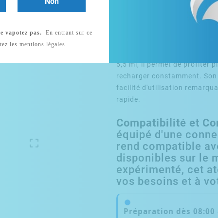
Non
Atomiseur Z Fli : 
Vapoteurs Exigeant
e vapotez pas.
En entrant sur ce
L'Atomiseur Z Fli est l'outil 
tez les mentions légales.
d'une expérience de vapotag
5,5 ml, il permet de profiter 
recharger constamment. Son 
facilité d'utilisation remarq
rapide.
Compatibilité et C
équipé d'une connec

rend compatible av
disponibles sur le
expérimenté, cet a
vos besoins et à vo
Préparation dès
08:00