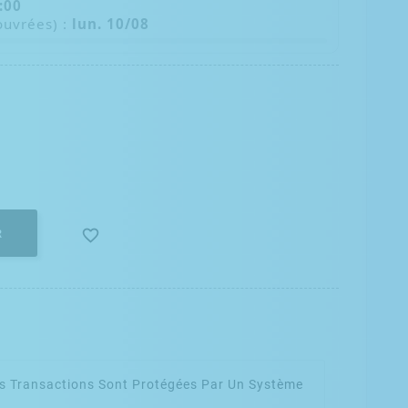
:59
ouvrées) :
lun. 10/08

R
s Transactions Sont Protégées Par Un Système