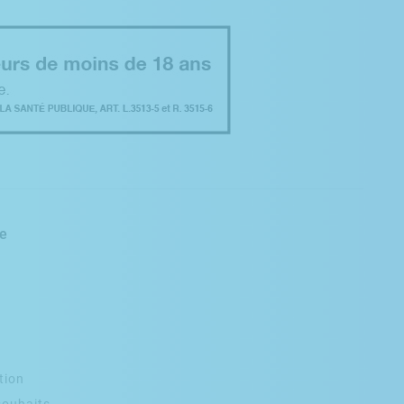
e
tion
souhaits