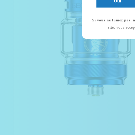
Oui
Si vous ne fumez pas, n
site, vous accep