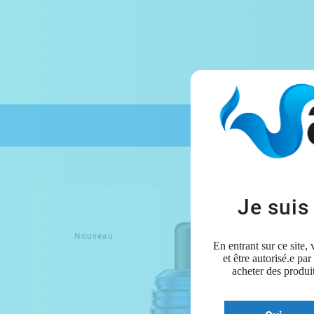
Je suis
Nouveau
En entrant sur ce site,
et être autorisé.e par
acheter des produit