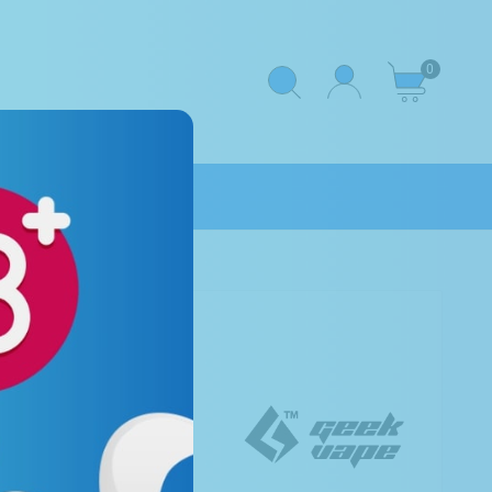
0
kvap
 Geekvap