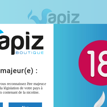
PACKS
E-LIQUIDES
DIY
MATERIELS
MARQUES
Accueil
MATERIELS
ATOMISEURS
Atomiseur z fli- gee
 majeur(e) :
Atomiseur Z Fli-
 vous reconnaissez être majeur.e
 la législation de votre pays à
28,90 €
TTC
s contenant de la nicotine.
Derniers articles en stock