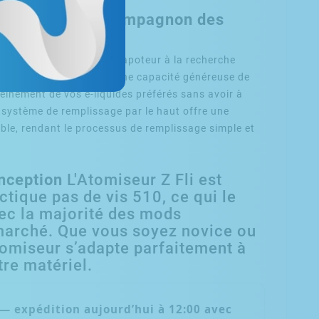
L'Indispensable Compagnon des
s
incontournable pour tout vapoteur à la recherche
e haut de gamme. Avec une capacité généreuse de
pleinement de vos e-liquides préférés sans avoir à
système de remplissage par le haut offre une
uable, rendant le processus de remplissage simple et
onception
L'Atomiseur Z Fli est
tique pas de vis 510, ce qui le
ec la majorité des mods
 marché. Que vous soyez novice ou
tomiseur s’adapte parfaitement à
tre matériel.
— expédition
aujourd’hui à 12:00
avec