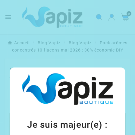
0

Accueil
Blog Vapiz
Blog Vapiz
Pack arômes
concentrés 10 flacons mai 2026 : 30% économie DIY
Pack arômes concentrés 10
flacons mai 2026 : 30% économie
DIY



juin 02, 2026
Vues :
175

Commentaires :0
Je suis majeur(e) :